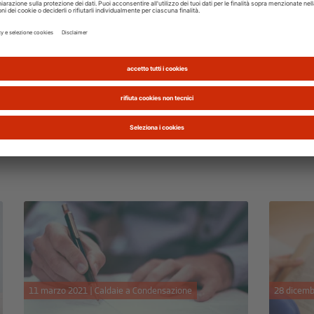
Assistenza caldaie, guida
Comod
alle cose da fare
gesti
calda
I controlli sulla caldaia sono previsti dalla
normativa e garantiscono che il sistema
Oggi è p
funzioni al meglio e sia più...
telefoni
fare ass
Leggi articolo
Leggi ar
11 marzo 2021 | Caldaie a Condensazione
28 dicemb