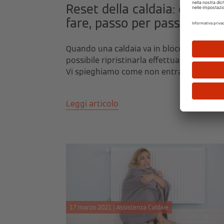
Reset della caldaia: come
fare, passo per passo
Quando una caldaia va in blocco, è
possibile ripristinarla effettuando il reset.
Vi spieghiamo come non entrare nel...
Leggi articolo
17 marzo 2021 | Assistenza Caldaie