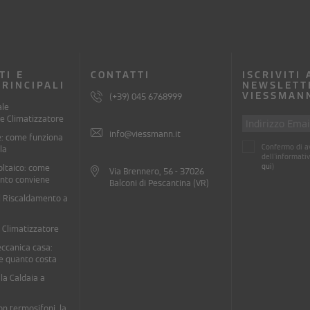
TI E
CONTATTI
ISCRIVITI
PRINCIPALI
NEWSLETT
VIESSMAN
(+39) 045 6768999
ale
e Climatizzatore
info@viessmann.it
e: come funziona
Confermo di av
la
dell'informativ
qui
)
oltaico: come
Via Brennero, 56 - 37026
anto conviene
Balconi di Pescantina (VR)
l Riscaldamento a
l Climatizzatore
ccanica casa:
e quanto costa
la Caldaia a
on termosifoni, la