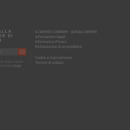
 ALLA
A CARRIER COMPANY - @2026 CARRIER
ER DI
Informazioni legali
N
Informativa Privacy
Dichiarazione di accessibilità
Cookie e tracciamento
er preso visione
Termini di utilizzo
*
a privacy (
leggi