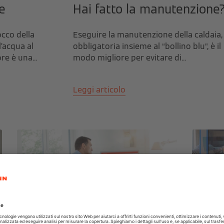
e
Hai fatto la manutenzione
occo della
Eseguire la manutenzione della caldaia,
l’acqua al
obbligatoria insieme al “bollino blu”, è il
re è una...
modo migliore per evitare di...
Leggi articolo
1 giugno 2021 | Assistenza Caldaie
25 marzo 