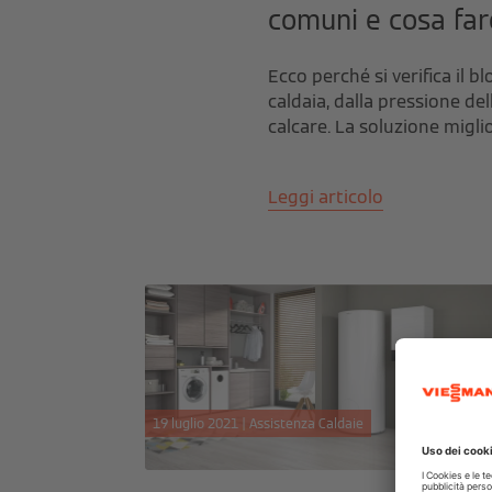
comuni e cosa far
Ecco perché si verifica il bl
caldaia, dalla pressione del
calcare. La soluzione miglio
Leggi articolo
19 luglio 2021 | Assistenza Caldaie