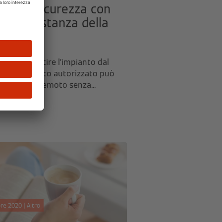
ità e sicurezza con
one a distanza della
ia
ossibile gestire l’impianto dal
no. E il tecnico autorizzato può
istenza da remoto senza...
ticolo
re 2020 | Altro