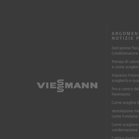
ARGOMEN
NOTIZIE 
Detrazione fisc
Condizionatore 
Pompa di calor
e come sceglier
Impianto Fotov
sceglierlo e qu
Pro e contro de
Pavimento
Come sceglire i
Ventilazione me
come funziona 
Come scegliere 
condensazione
Caldaia ibrida c