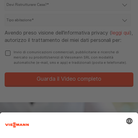
Avendo preso visione dell'informativa privacy (
leggi qui
),
autorizzo il trattamento dei miei dati personali per:
Invio di comunicazioni commerciali, pubblicitarie e ricerche di
mercato su prodotti/servizi di Viessmann SRL con modalità
automatiche (e-mail, sms e app) e tradizionali (posta e telefonate).