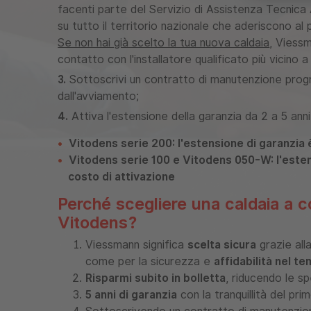
facenti parte del
Servizio di Assistenza Tecnica
su tutto il territorio nazionale che aderiscono a
Se non hai già scelto la tua nuova caldaia
, Viess
contatto con l'installatore qualificato più vicino a
3.
Sottoscrivi un contratto di manutenzione prog
dall'avviamento;
4.
Attiva l'estensione della garanzia da 2 a 5 anni
Vitodens serie 200: l'estensione di garanzia 
Vitodens serie 100 e Vitodens 050-W: l'este
costo di attivazione
Perché scegliere una caldaia a 
Vitodens?
Viessmann significa
scelta sicura
grazie alla
come per la sicurezza e
affidabilità nel t
Risparmi subito in bolletta
, riducendo le s
5 anni di garanzia
con la tranquillità del pri