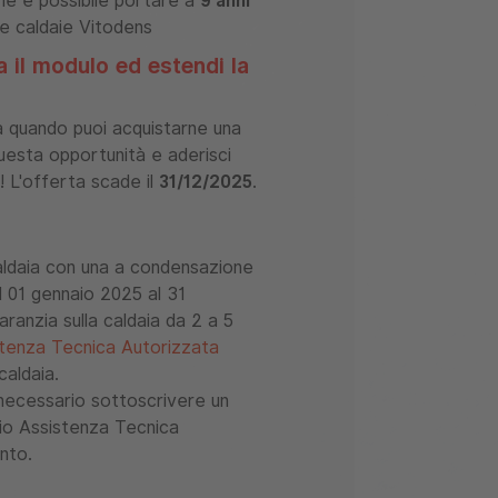
ne è possibile portare a
9 anni
e caldaie Vitodens
 il modulo ed estendi la
a quando puoi acquistarne una
questa opportunità e aderisci
i!
L'offerta scade il
31/12/2025
.
 caldaia con una a condensazione
l 01 gennaio 2025 al 31
ranzia sulla caldaia da 2 a 5
stenza Tecnica Autorizzata
caldaia.
necessario sottoscrivere un
io Assistenza Tecnica
nto.