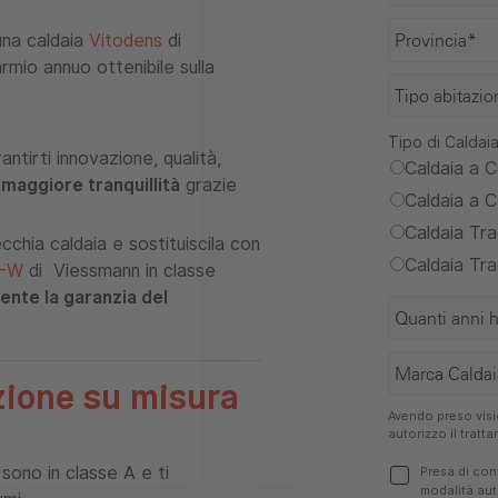
una caldaia
Vitodens
di
mio annuo ottenibile sulla
Tipo di Caldaia
ntirti innovazione, qualità,
Caldaia a 
e
maggiore tranquillità
grazie
Caldaia a 
Caldaia Tra
chia caldaia e sostituiscila con
Caldaia Tr
0-W
di Viessmann in classe
ente la garanzia del
zione su misura
Avendo preso visio
autorizzo il tratt
sono in classe A e ti
Presa di con
modalità aut