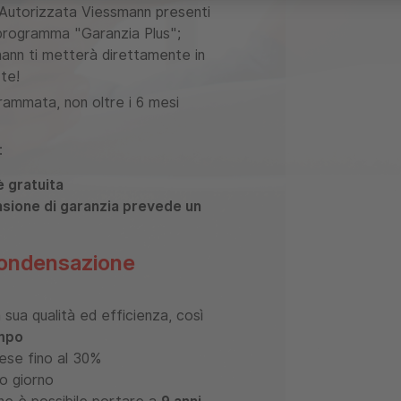
 Autorizzata Viessmann presenti
l programma "Garanzia Plus";
mann ti metterà direttamente in
 te!
rammata, non oltre i 6 mesi
:
è gratuita
nsione di garanzia prevede un
condensazione
 sua qualità ed efficienza, così
empo
pese fino al 30%
mo giorno