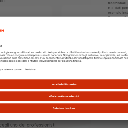
umi
tradizionali 
miei dati per
esempio insta
Tecnica e Pro
ann sono dotate di brevetti
richiesta.
*
re in acciaio inossidabile Inox-
Invio di com
ione Touch Screen facile da
ricerche di 
o di energia. Ecco perché
SRL con moda
tradizionali 
sinonimo di innovazione,
iali, efficienza, affidabilità e
e alla tua tranquillità. Con
5 anni se scegli una caldaia
ie 100 e Vitodens 050-W
egli uno dei professionisti