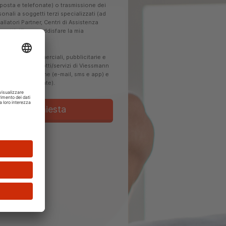
(posta e telefonate) o trasmissione dei
sonali a soggetti terzi specializzati (ad
llatori Partner, Centri di Assistenza
gettisti) per soddisfare la mia
unicazioni commerciali, pubblicitarie e
mercato su prodotti/servizi di Viessmann
lità automatiche (e-mail, sms e app) e
(posta e telefonate).