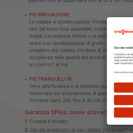
permettono di risparmiare fino al 30% sui cons
PIÙ INNOVAZIONE
Le caldaie a condensazione Vitodens di Viessm
nati dal know-how aziendale, come lo scambiato
Radial, il bruciatore Matrix o la nuova regolaz
usare con visualizzazione di grafici del consum
scegliere una caldaia Vitodens di Viessmann è 
eccellenza nella qualità del prodotto e dei mater
un comfort al top
PIÙ TRANQUILLITÀ
Oltre all’efficienza e al risparmio pensiamo anch
Viessmann hai un'estensione di garanzia da 2 a 
Vitodens serie 200 fino a 35 kW, Vitodens ser
Garanzia 5Plus: come attivarla?
1
. Compila il modulo;
2.
Hai già acquistato la tua caldaia Viessmann?
Sc