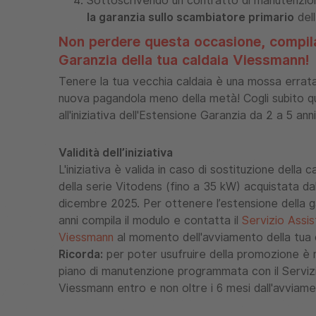
Sottoscrivendo un contratto di manutenzio
la garanzia sullo scambiatore primario
dell
Non perdere questa occasione,
compila
Garanzia della tua caldaia Viessmann!
Tenere la tua vecchia caldaia è una mossa errat
nuova pagandola meno della metà!
Cogli subito 
all'iniziativa dell'Estensione Garanzia da 2 a 5 ann
Validità dell’iniziativa
L'iniziativa è valida in caso di sostituzione della
della serie Vitodens (fino a 35 kW) acquistata da
dicembre 2025. Per ottenere l’estensione della ga
anni compila il modulo e contatta il
Servizio Assi
Viessmann
al momento dell'avviamento della tua 
Ricorda:
per poter usufruire della promozione è 
piano di manutenzione programmata con il Serviz
Viessmann entro e non oltre i 6 mesi dall'avviame