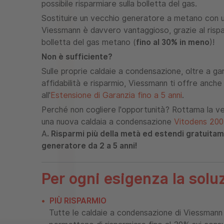
possibile risparmiare sulla bolletta del gas.
Sostituire un vecchio generatore a metano con 
Viessmann è davvero vantaggioso, grazie al rispar
bolletta del gas metano (
fino al 30% in meno
)!
Non è sufficiente?
Sulle proprie caldaie a condensazione, oltre a gara
affidabilità e risparmio, Viessmann ti offre anch
al
l'
Estensione di
Garanzia fino a 5 anni
.
Perché non cogliere l'opportunità? Rottama la vec
una nuova caldaia a condensazione
Vitodens 20
A
.
Risparmi più della metà ed estendi gratuitam
generatore
da 2 a 5 anni!
Per ogni esigenza la solu
PIÙ RISPARMIO
Tutte le caldaie a condensazione di Viessmann 