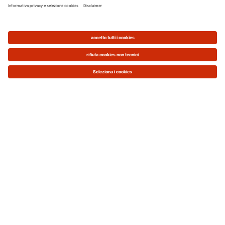
scarico
I fumi, raffreddandosi, raggiungono il
“punto di rugiada” e generano vapore
acqueo. Avviene quindi un passaggio
dallo stato gassoso a liquido
L'energia termica ricavata da questo
processo, chiamata “energia latente”,
viene trasmessa dalla condensazione
dei fumi allo scambiatore di calore,
dov'è contenuta l'acqua per il
riscaldamento. Con questo calore
l'acqua alza la sua temperatura
Tramite il circolatore integrato nella
caldaia l'acqua viene inviata al sistema
di riscaldamento per cedere calore agli
ambienti abitati