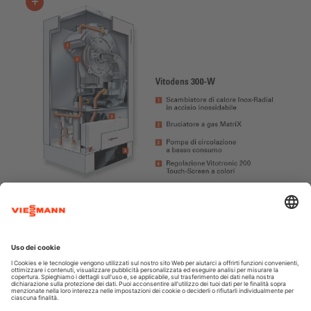
In pratica:
Il bruciatore con la combustione genera
calore che in parte rimane nei fumi di