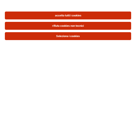
Come sarà il nuovo Superbonus al
90% dal 2023
Come dicevamo, i contenuti congiunti del
Decreto Aiuti Quater, convertito in legge, e
dalla legge di Bilancio 2023 hanno
introdotto nuove condizioni per il
Superbonus. Le condizioni tecniche per
fruire del Superbonus (doppio salto di classe