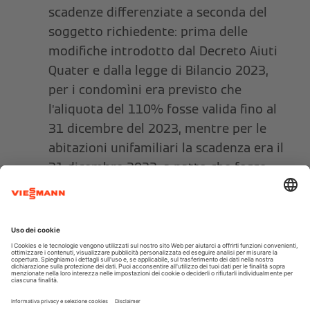
scadenze differenziate a seconda del
soggetto richiedente: prima delle
modifiche introdotto dal Decreto Aiuti
Quater e dalla legge di Bilancio 2023,
per i condomìni era previsto che
l’aliquota del 110% fosse valida fino al
31 dicembre del 2023, mentre per le
abitazioni unifamiliari la scadenza era il
31 dicembre 2022, a patto che fosse
stato realizzato entro il 30 settembre
2022 almeno il 30% dei lavori
complessivi previsti dall’intervento.