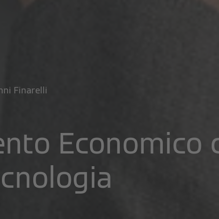
ni Finarelli
nto Economico c
ecnologia