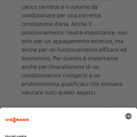
carico termico e il volume da
condizionare per una corretta
circolazione d'aria. Anche il
posizionamento risulta importante, non
solo per un appagamento estetico, ma
anche per un funzionamento efficace ed
economico. Per questo è importante
anche per l'installazione di un
condizionatore rivolgersi a un
professionista qualificato che possano
valutare tutti questi aspetti.
Per avere una idea di massima del range
di potenza si può prendere in
considerazione la superficie
dell'ambiente da raffrescare e