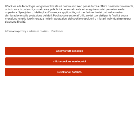
confrontarla con la tabella qui sotto.
Valori SEER e SCOP
Questi due parametri rappresentano,
rispettivamente, l'Indice di prestazione
in freddo (SEER) e l'
Indice di prestazione
in caldo
(SCOP).
Nei migliori
condizionatori questi due valori sono
elevati, accompagnati da una classe di
efficienza energetica alta, indici di un
apparecchio efficiente dall'alto
rendimento.