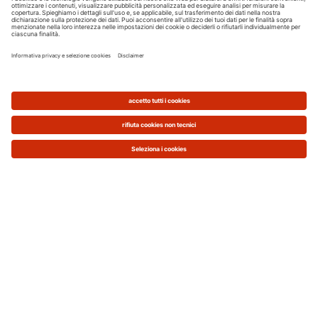
degli ambienti, a integrazione o in sostituzione
dell'impianto di riscaldamento invernale esistente.
La detrazione per ristrutturazioni edilizie, infatti,
sino al 31 dicembre 2017,
si rende applicabile
anche agli interventi di risparmio energetico, con
particolare riferimento alle energie rinnovabili
,
anche in assenza di opere edilizie.
L’agevolazione prevista dalla normativa è del 50%
e permette di vedersi rimborsare la metà della
somma spesa. È rivolta alle sole persone fisiche, in
quanto i costi vengono rimborsati tramite IRPEF
nei 10 anni successivi all’installazione e l’importo
massimo detraibile è di 96.000 € per unità
immobiliare.
Se è in atto una ristrutturazione edilizia, un'altra
possibilità per risparmiare il 50% sull'acquisto del
climatizzatore è il "
Bonus Mobili
":
detrazione