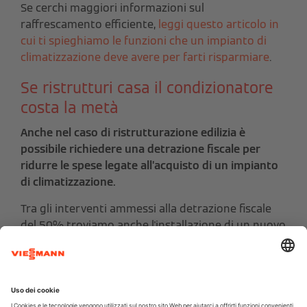
Se cerchi maggiori informazioni sul
raffrescamento efficiente,
leggi questo articolo in
cui ti spieghiamo le funzioni che un impianto di
climatizzazione deve avere per farti risparmiare
.
Se ristrutturi casa il condizionatore
costa la metà
Anche nel caso di ristrutturazione edilizia è
possibile richiedere una detrazione fiscale per
ridurre le spese legate all’acquisto di un impianto
di climatizzazione.
Tra gli interventi ammessi alla detrazione fiscale
del 50% troviamo anche l'installazione di un nuovo
condizionatore, o la sua sostituzione, a patto che
si tratti di un sistema con pompa di calore, quindi
che possa essere impiegato non solo per il
raffrescamento ma anche per il riscaldamento