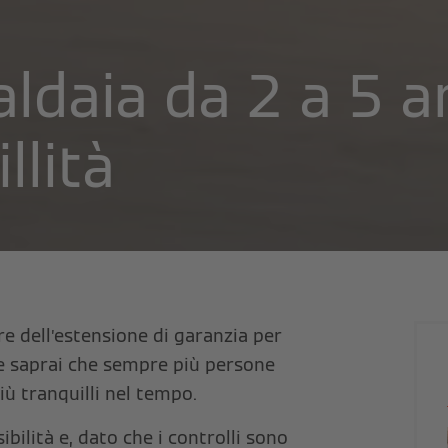
ldaia da 2 a 5 a
llità
re dell’estensione di garanzia per
e saprai che sempre più persone
ù tranquilli nel tempo.
bilità e, dato che i controlli sono