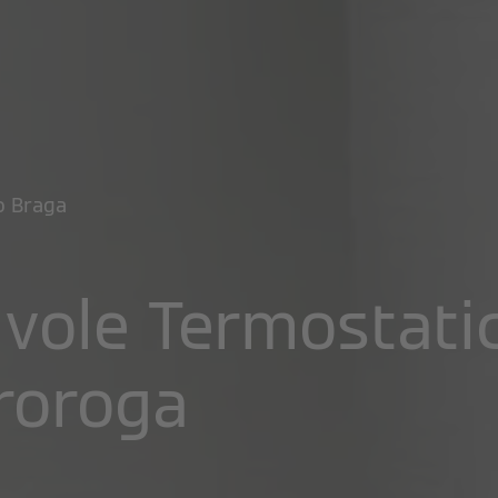
 Braga
lvole Termostati
roroga