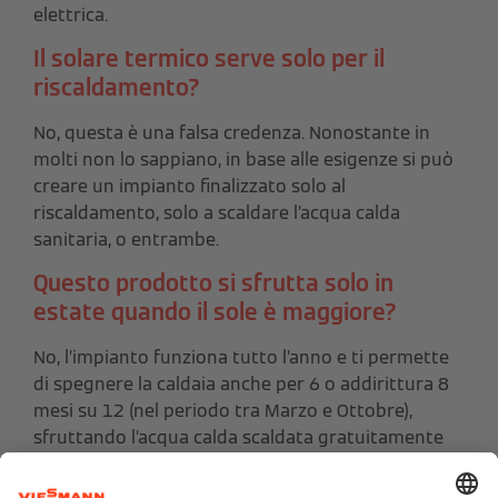
elettrica.
Il solare termico serve solo per il
riscaldamento?
No, questa è una falsa credenza. Nonostante in
molti non lo sappiano, in base alle esigenze si può
creare un impianto finalizzato solo al
riscaldamento, solo a scaldare l’acqua calda
sanitaria, o entrambe.
Questo prodotto si sfrutta solo in
estate quando il sole è maggiore?
No, l’impianto funziona tutto l’anno e ti permette
di spegnere la caldaia anche per 6 o addirittura 8
mesi su 12 (nel periodo tra Marzo e Ottobre),
sfruttando l’acqua calda scaldata gratuitamente
dal Sole. Nel restante periodo invernale con il
solare termico puoi integrare la caldaia per il