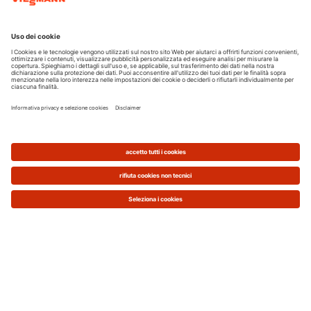
riscaldamento e la produzione di acqua calda
sanitaria.
Quanta acqua può produrre un
pannello?
Il funzionamento dei pannelli dipende dalla
quantità di energia emanata dal sole, quindi si
deve tenere conto di:
Zona in cui abiti (Nord, Centro, Sud,
vicino al mare, montagna)
Condizioni climatiche del tuo paese
Orientamento e inclinazione del tetto
(ottimale tra i 30° e i 45°)
Tipologia di pannello (piano o a tubi
sottovuoto)
Bisogna fare manutenzione?