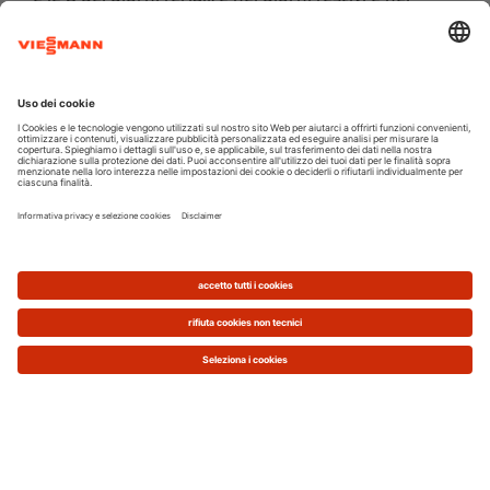
weekend) il prezzo diminuisce.
Se hai una tariffa bioraria, quindi, ti converrà far
funzionare lavatrice, lavastoviglie e forno
prevalentemente di
sera
o durante il
fine
settimana
. Con una tariffa monoraria, invece,