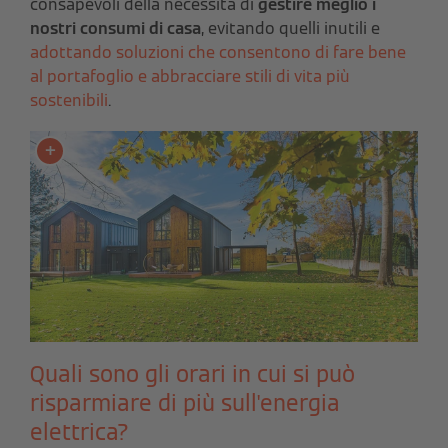
consapevoli della necessità di
gestire meglio i
nostri consumi di casa
, evitando quelli inutili e
adottando soluzioni che consentono di fare bene
al portafoglio e abbracciare stili di vita più
sostenibili
.
Quali sono gli orari in cui si può
risparmiare di più sull'energia
elettrica?