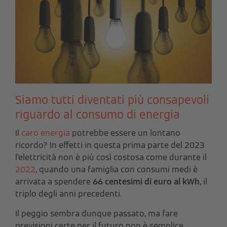
Siamo tutti diventati più consapevoli
riguardo al consumo di energia
Il
caro energia
potrebbe essere un lontano
ricordo? In effetti in questa prima parte del 2023
l’elettricità non è più così costosa come durante il
2022
, quando una famiglia con consumi medi è
arrivata a spendere
66 centesimi di euro al kWh
, il
triplo degli anni precedenti.
Il peggio sembra dunque passato, ma fare
previsioni certe per il futuro non è semplice,