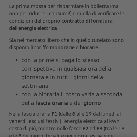
La prima mossa per risparmiare in bolletta (ma
non per ridurre i consumi!) è quella di verificare le
condizioni del proprio
contratto di fornitura
dell’energia elettrica
.
Sia nel mercato libero che in quello tutelato sono
disponibili tariffe
monorarie
e
biorarie:
con la prime si paga lo stesso
corrispettivo in
qualsiasi ora
della
giornata e in tutti i giorni della
settimana
con la bioraria il costo varia a seconda
della
fascia oraria
e del
giorno
Nella fascia oraria
F1
(dalle 8 alle 19 dal lunedì al
venerdì, esclusi festivi) l’energia elettrica al kWh
costa di più, mentre nelle fasce
F2
ed
F3
(tra le 19
e le 8 dei giorni feriali, e nei giorni festivi e nei