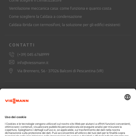
Come sceglire il Climatizzatore
Ventilazione meccanica casa: come funziona e quanto costa
Come scegliere la Caldaia a condensazione
Caldaia ibrida con termosifoni, la soluzione per gli edifici esistenti
CONTATTI
(+39) 045 6768999
info@viessmann.it
Via Brennero, 56 - 37026 Balconi di Pescantina (VR)
ISCRIVITI ALLA NEWSLETTER DI
VIESSMANN
Confermo di aver preso visione dell'informativa privacy (
leggi qui
)
*