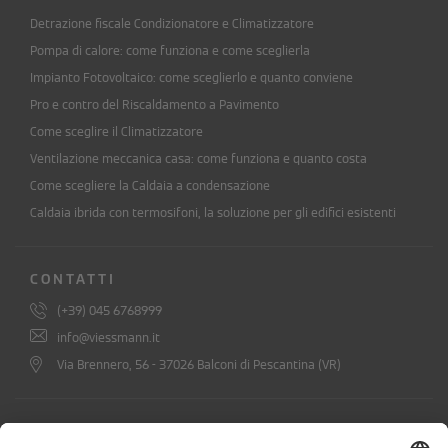
Detrazione fiscale Condizionatore e Climatizzatore
Pompa di calore: come funziona e come sceglierla
Impianto Fotovoltaico: come sceglierlo e quanto conviene
Pro e contro del Riscaldamento a Pavimento
Come sceglire il Climatizzatore
Ventilazione meccanica casa: come funziona e quanto costa
Come scegliere la Caldaia a condensazione
Caldaia ibrida con termosifoni, la soluzione per gli edifici esistenti
CONTATTI
(+39) 045 6768999
info@viessmann.it
Via Brennero, 56 - 37026 Balconi di Pescantina (VR)
ISCRIVITI ALLA NEWSLETTER DI
VIESSMANN