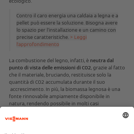
ecologico.
Contro il caro energia una caldaia a legna e a
pellet può essere la soluzione. Bisogna avere
lo spazio per l’installazione e un camino con
precise caratteristiche.
> Leggi
l'approfondimento
La combustione del legno, infatti, è
neutra dal
punto di vista delle emissioni di CO2
, grazie al fatto
che il materiale, bruciando, restituisce solo la
quantità di CO2 accumulata durante il suo
accrescimento. In più, la biomassa legnosa è una
fonte rinnovabile ampiamente disponibile in
natura, rendendo possibile in molti casi
l’approvvigionamento da “filiera corta” che evita le
emissioni legate ai lunghi trasporti.