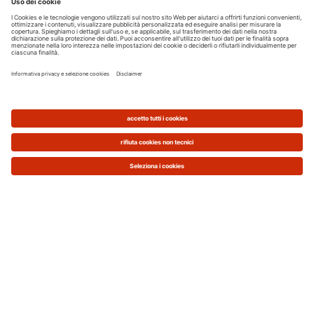
Oggi, infine, disponiamo della tecnologia e delle
conoscenze necessarie per produrre energia dal
legno
senza danni per la salute delle persone
causati dalle emissioni di particolato. Le moderne
caldaie a legna e pellet, infatti, garantiscono un
funzionamento pulito grazie a una combustione
ottimizzata e ai sistemi di trattamento dei fumi
evoluti.