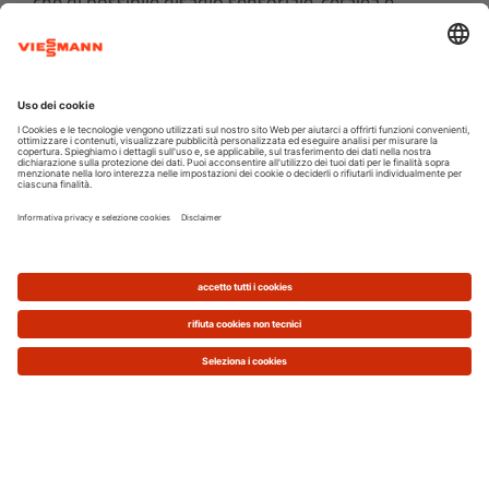
che di possibile disagio sensoriale, cefalea e
astenia.
Tra le tante qualità allo stato dell’arte, il nuovo
Vitoclima 300-Style
di Viessmann, un
climatizzatore di “stile” anche nell’aspetto
esteriore, ne possiede una che si occupa di
risolvere proprio questo problema: l’aria diffusa,
infatti, è di altissima qualità. Il nuovo modello della
gamma residenziale Viessmann è un
monosplit,
composto quindi da una unità interna oltre a
quella esterna dove è alloggiato il compressore, ed
è una
pompa di calore reversibile, ossia in grado
sia di raffrescare che di riscaldare locali di
dimensioni fino a 50-60 mq di superficie
, grazie
alle tre versioni con potenze da 9.000 e 18.000
Btu/h. Oltre alla massima efficienza energetica (è
una
classe A+++
), alle
funzionalità smart
particolarmente evolute (per esempio, un sensore