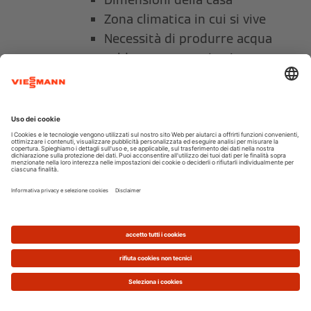
Zona climatica in cui si vive
Necessità di produrre acqua
calda per uso sanitario
Classe energetica dell’edificio
Presenza di elementi e livello
di dispersione di calore (infissi,
tetto, pareti ecc.)
Tutti questi aspetti concorrono a influenzare la
scelta e possono essere valutati con l'aiuto di
personale tecnico qualificato.
2. Risparmi
Il generatore di calore migliore non è quello più
accessoriato o quello che costa meno, ma quello
che ti assicura il massimo rendimento in funzione
delle tue esigenze. E che ti permette di tagliare le