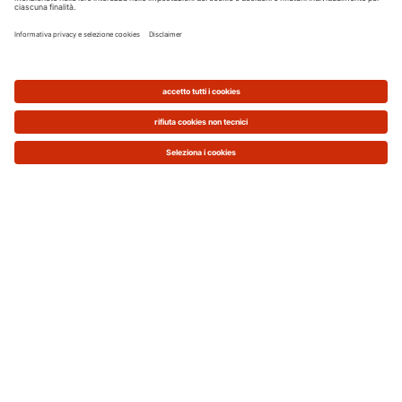
56%.
Questo non significa disboscare riserve naturali. La
biomassa utilizzata per il riscaldamento,
proveniente per maggior parte da residui di
coltivazioni agricole, deforestazione controllata e
scarti di lavorazione industriale del legno e della
carta.
Sistema Integrato senza Smantellare
Casa
Le caldaie a biomassa possono sostituire un tutto
e per tutto la vecchia caldaia a gas o gasolio, senza
dover rivoluzionare l’impianto termoidraulico
esistente e possono essere abbinate ad un
bollitore per la produzione di acqua calda.
Attenzione: per le caldaia a biomassa deve essere
previsto uno spazio dedicato allo stoccaggio del