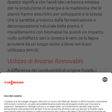
Questo significa che l'anidride carbonica emessa
per la produzione di energia è la medesima che le
piante hanno assorbito per svilupparsi e la stessa
che si sarebbe prodotta dalla fermentazione e
decomposizione naturale della pianta. Il
riscaldamento con biomasse ha quindi un impatto
nullo sull’effetto serra. Questo è vero se la legna
proviene da un luogo vicino a dove verrà poi
utilizzata (Km 0).
Utilizzo di Risorse Rinnovabili
A differenza dei combustibili di origine fossile, i
combustibili a biomassa legnosa sono considerati
risorsa rinnovabile e in Italia la superficie forestale
è raddoppiata in soli 50 anni.
Ogni anno il bosco italiano produce un incremento
3
legnoso di circa 32 milioni di m
, ma solo il 24 %
viene prelevato, contro una media europea del