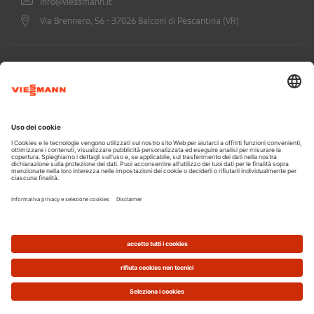
info@viessmann.it
Via Brennero, 56 - 37026 Balconi di Pescantina (VR)
ISCRIVITI ALLA NEWSLETTER DI
VIESSMANN
Confermo di aver preso visione dell'informativa privacy (
leggi qui
)
*
A CARRIER COMPANY - @2026 CARRIER
Informazioni legali
Informativa Privacy
Dichiarazione di accessibilità
Cookie e tracciamento
Termini di utilizzo