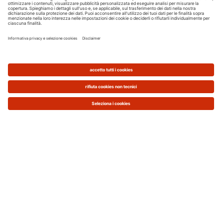
assicura un'
autonomia di 24 ore a pieno
regime
Flessibilità di
carico del combustione,
manuale o automatico,
anche durante il
funzionamento della caldaia
Accensione automatica a
basso
consumo energetico
con elemento
riscaldante ceramico
Sonda Lambda e sonda temperatura
per controllo combustione, che
garantiscono
rendimenti elevati e bassi
valori di emissioni
Svuotamento del contenitore cenere
solo 1-2 volte l'anno
grazie al
compattamento automatico
Regolazione Ecotronic con possibilità di