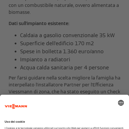
con un combustibile naturale, ovvero alimentata a
biomasse.
Dati sull'impianto esistente:
Caldaia a gasolio convenzionale 35 kW
Superficie dell'edificio 170 m2
Spese in bolletta 1.360 euro/anno
Impianto a radiatori
Acqua calda sanitaria per 4 persone
Per farsi guidare nella scelta migliore la famiglia ha
interpellato l'installatore Partner per l'Efficienza
Viessmann di zona, che ha stato eseguito un Check
Energetico e proposto un intervento con una
caldaia
Vitoligno 300-C
(a pellet completamente
automatica) con le seguenti caratteristiche:
Vano di carico manuale da 32 kg che