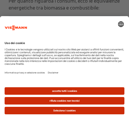
Per quanto riguarda i consumi, ecco le equivalenze
energetiche tra biomassa e combustibile:
Equivalenze Energetiche
1 litro gasolio
2,3 kg pellet
1 m³ di metano
1,9 kg pellet
1 litro gpl
1,4 kg pellet
Considerato il costo medio di
4,50 €
per un sacco
di pellet da
15 kg
, quindi
0,30 € al kg
, il vantaggio è
assicurato. Produrre l’equivalente di un m³ di
metano (costo tra
0,85 € e 1,20 €
) costa meno di
0,60 €.
Molto dipende dalla
qualità del pellet
che si