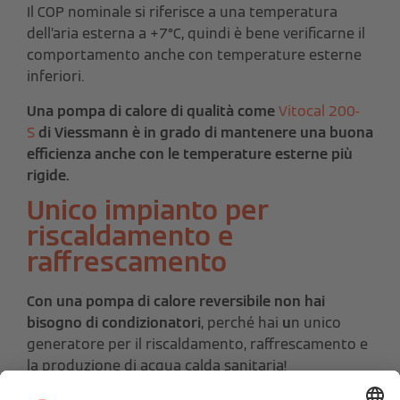
Il COP nominale si riferisce a una temperatura
dell’aria esterna a +7°C, quindi è bene verificarne il
comportamento anche con temperature esterne
inferiori.
Una pompa di calore di qualità come
Vitocal 200-
S
di Viessmann è in grado di mantenere una buona
efficienza anche con le temperature esterne più
rigide.
Unico impianto per
riscaldamento e
raffrescamento
Con una pompa di calore reversibile non hai
bisogno di condizionatori
, perché hai
u
n unico
generatore per il riscaldamento, raffrescamento e
la produzione di acqua calda sanitaria!