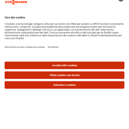
La pompa di calore reversibile durante la stagione
estiva può invertire il suo funzionamento per
produrre in modo efficiente acqua refrigerata, che
potrà essere impiegata per la climatizzazione
estiva in abbinamento a un impianto a
ventilconvettori/fancoil o
impianto a pavimento
con deumidificatori
.
Questa combinazione pompa di calore + impianto
a pavimento assicura un elevato comfort
domestico, con un considerevole risparmio sui
costi energetici.
Rispetto per l'ambiente
In quanto a efficienza energetica non vi sono
dubbi, si tratta di una
tecnologia che permette di
sfruttare energia rinnovabile gratuita
presente in
natura, quindi di contenere le emissioni di CO
2
responsabili del riscaldamento globale.