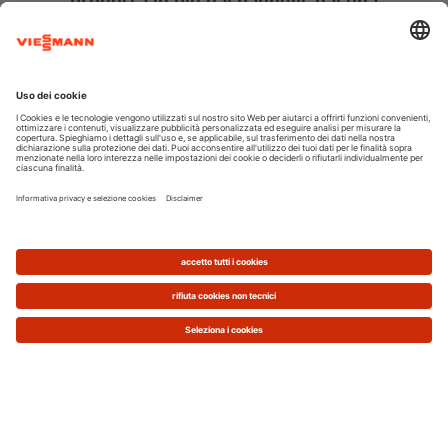
prodotta in più dai pannelli, hai una
riserva sempre pronta di elettricità e
ogni kW lo paghi esattamente Zero
Ecco perché accumulare energia è sicuramente
più conveniente dello scambio sul posto.
Installare le batterie di accumulo non preclude,
comunque, la possibilità di usufruire dello scambio
sul posto. Quando in casa non c’è nessuno e gli
storage sono completamente carichi puoi
immettere nella rete l’energia prodotta in eccesso
e ottenere un rimborso da parte del Gestore.
3. Risparmi sulla Bolletta di Luce e
Gas
È risaputo che installare un impianto fotovoltaico
con accumulo è una scelta conveniente.