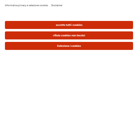
2
Superficie dell’immobile: 120 m
Zona climatica di residenza: Verona (E)
Classe energetica abitazione: C
L’impianto esistente è costituito da una caldaia
tradizionale di 15 anni da
30 kW
. Un generatore
con consumi particolarmente elevati e che, per
riscaldare tutta la casa e produrre acqua calda
3
sanitaria, consuma in un anno circa
1.500 m
di
metano
.
Fino al 31.12.2017 la famiglia pagava la fornitura
di gas metano 0,86 €/smc, con una
spesa di circa
1.290 € all'anno
.
Con l'aumento dei costi da sostenere in bolletta
(circa 5%),
la spesa per il 2018 sarà maggiorata di
ulteriori 70 €
.