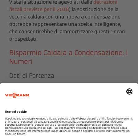
Vista la situazione (e agevolati dalle
detrazioni
fiscali previste per il 2018
) la sostituzione della
vecchia caldaia con una nuova a condensazione
potrebbe rappresentare una scelta intelligente,
che consentirebbe di ammortizzare questi rincari
prospettati.
Risparmio Caldaia a Condensazione: i
Numeri
Dati di Partenza
Analizziamo il caso di una famiglia di 4 persone che
vive in un’abitazione di 2 livelli a Verona e vediamo
quanto potrebbe risparmiare installando una
nuova caldaia a condensazione.
Numero di abitanti: 4
Anno di costruzione dell’immobile:
1996