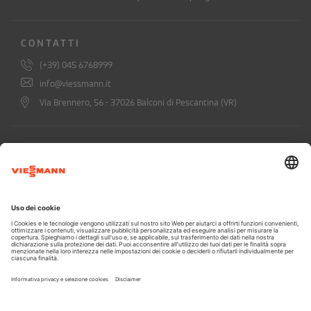
CONTATTI
(+39) 045 6768999
info@viessmann.it
Via Brennero, 56 - 37026 Balconi di Pescantina (VR)
ISCRIVITI ALLA NEWSLETTER DI
VIESSMANN
Confermo di aver preso visione dell'informativa privacy (
leggi qui
)
*
A CARRIER COMPANY - @2026 CARRIER
Informazioni legali
Informativa Privacy
Dichiarazione di accessibilità