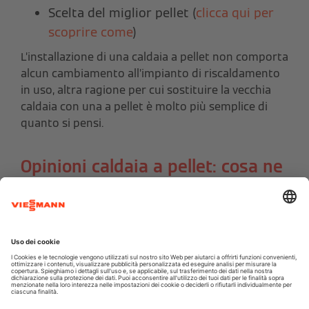
Scelta del miglior pellet (
clicca qui per
scoprire come
)
L’installazione di una caldaia a pellet non comporta
alcun cambiamento all’impianto di riscaldamento
in uso, altra ragione per cui sostituire la vecchia
caldaia con una a pellet è molto più semplice di
quanto si pensi.
Opinioni caldaia a pellet: cosa ne
pensa chi l’ha già installata?
Tra le recensioni presenti sul web,
il 97% delle
persone che hano installato una caldaia a pellet
è pienamente soddisfatto della propria scelta,
perché i consumi sono diminuiti notevolmente.
Rimane ancora molta confusione sulla parte del
caricamento e della pulizia, infatti il 3% non