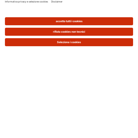
consiglia questa tipologia di caldaie molto
probabilmente perché, in fase d’acquisto, hanno
sottovalutato questi due aspetti, scegliendo una
caldaia sbagliata o non tecnologicamente
avanzata.
Cerchiamo di fare un pò di chiarezza elencando le
caratteristiche che una caldaia a pellet 8-12 kW ad
alta efficienza deve avere per soddisfare tutte le
esigenze:
Alimentazione pellet automatica con
sistema di aspirazione e box con
capacità 260 kg
Ampia autonomia di funzionamento
(fino a 3 giorni con carico manuale).
Regolazione elettronica digitale con
gestione fino a 3 circuiti.