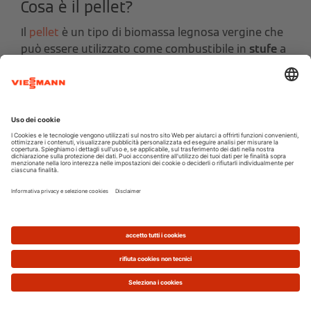
Cosa è il pellet?
Il
pellet
è un tipo di biomassa legnosa vergine che
può essere utilizzato come combustibile in
stufe
a
pellet o in
caldaie
.
Si presenta alla vista sotto forma di piccoli
cilindretti dal diametro di 6-7mm.
I cilindretti sono costituiti da segatura pressata
derivata dagli scarti della
lavorazione del legno
(soprattutto abete, pino, faggio e rovere) .