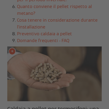
Quanto conviene il pellet rispetto al
metano?
Cosa tenere in considerazione durante
l'installazione
Preventivo caldaia a pellet
Domande frequenti - FAQ