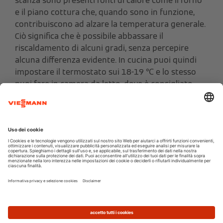
stanza sono presenti fonti di calore come il forno
e il piano cottura che, quando sono in funzione,
contribuiscono ad alzare la temperatura generale.
Ciò significa che è possibile abbassare il
riscaldamento di alcuni gradi, senza percepire
alcuna differenza evidente. In cucina puoi quindi
impostare il termostato sui 18-19 ℃ e lo stesso
puoi fare in camera da letto, dove è consigliato
avere una temperatura leggermente più fresca
per migliorare la qualità del sonno.
Come riscaldare casa in modo economico? La
prima mossa è quindi fare attenzione alla
temperatura. A volte è sufficiente impostarla su
valori più bassi, per assicurarsi un risparmio
significativo.
Una riduzione di solo 1℃ può
comportare una riduzione dei costi della bolletta
dell'energia del 5-7%.
In alcuni casi, se la stanza non viene utilizzata per