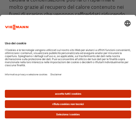
molto grazie al recupero del calore contenuto nei
fumi di scarico che vengono raffreddati riducendo
al massimo la dispersione:
scopri in questo
articolo i vantaggi delle nuove tecnologie
.
Con la
sola sostituzione puoi risparmiare da subito fino al
40% sui consumi di gas.
Se cambi caldaia entro il 2017 ai vantaggi fiscali si
sommerà, dunque, il
risparmio economico
conseguente alla netta riduzione dei consumi
energetici: in questo modo, tra Ecobonus e i soldi
che risparmierai in bolletta, i tempi di
rientro dell'investimento si ridurranno moltissimo.
In Condominio
Beneficiano delle detrazioni anche le parti comuni
dei condomini: in caso di inefficienza energetica e