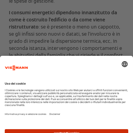
le spese di gestione.
I consumi energetici dipendono innanzitutto da
come è costruito l’edificio o da come viene
ristrutturato
: se è presente o meno un cappotto,
se gli infissi sono nuovi o datati, se l’involucro è in
grado di impedire la dispersione termica, ecc.. In
seconda istanza, intervengono i comportamenti e
le abitudini della famiglia che vi risiede e il comfort
abitativo che si vuole ottenere.
Ovviamente, più alta è la classe energetica
dell'edificio, più bassi saranno i consumi e, di
conseguenza, più ridotte saranno le bollette.
L’Osservatorio SosTariffe.it ha stimato che, a parità
di superficie, c’è una notevole differenza sui costi
annuali per la fornitura del gas tra gli edifici in
classe A e quelli in classe G.
Addirittura, riscaldare
una casa poco efficiente può costare fino a 10