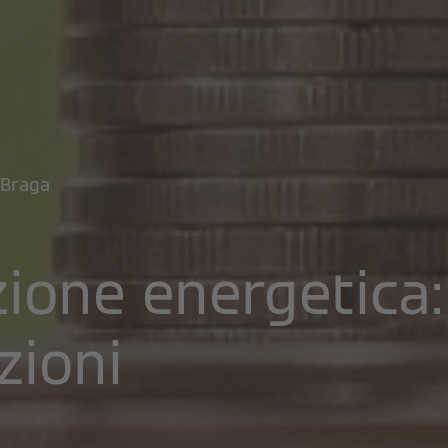
Braga
zione energetica:
zioni