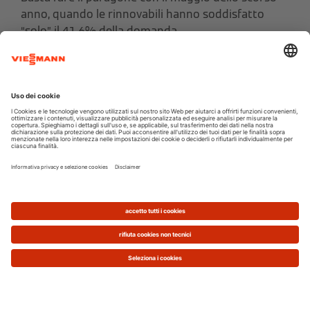
anno, quando le rinnovabili hanno soddisfatto
“solo” il 41,6% della domanda.
Bisogna sottolineare che questi numeri
potrebbero non essere riconfermati nei prossimi
mesi perché, per propria natura, le fonti pulite
come il sole, il vento e l’acqua non sono
“programmabili”, dato che la loro produttività varia
in funzione delle condizioni meteorologiche.
La classifica delle rinnovabili nel 2020
Il contesto generale vede quest’anno un forte calo
dei consumi rispetto al 2019
: la richiesta italiana di
energia elettrica, infatti, nei primi sei mesi del
2020 è calata complessivamente dell’8,9%
rispetto al periodo gennaio-giugno del 2019.
A monte di questo dato ci sono le differenze
climatiche di anno in anno (in giugno per esempio