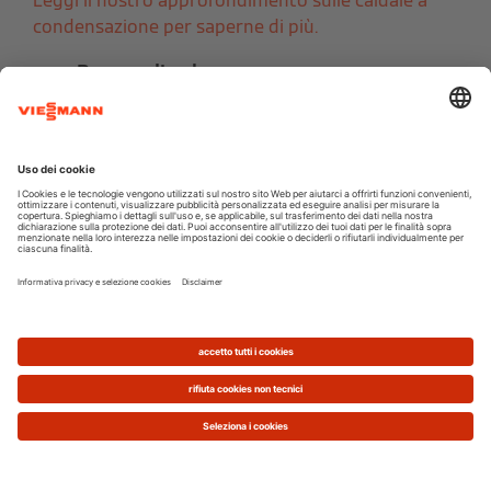
Leggi il nostro approfondimento sulle caldaie a
condensazione per saperne di più.
Pompa di calore
Grazie alla pompa di calore hai un unico dispositivo
per riscaldare in inverno, raffrescare in estate e
produrre acqua calda per gli usi sanitari tutto
l'anno. La pompa di calore soddisfa i fabbisogni
termici con una parte di energia
rinnovabile, sfruttando il calore presente in natura
(nell’aria, nell’acqua o nel sottosuolo),
gratuito e
sempre disponibile
.
La pompa di calore è un’ottima scelta se vuoi
risparmiare sui costi per la climatizzazione e, allo
stesso tempo, dotare la tua casa di un sistema di
produzione del calore a basso impatto ambientale.
Ed è quindi perfettamente in linea con quanto
previsto dalle
nuove normative in materia di