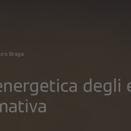
uro Braga
nergetica degli ed
mativa