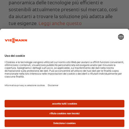
panoramica delle tecnologie più efficienti e
sostenibili attualmente presenti sul mercato, così
da aiutarti a trovare la soluzione più adatta alle
tue esigenze.
Leggi anche questo
approfondimento completo su come avere un
edificio ad alta efficienza.
Pompa di calore
Fra le soluzioni a basse emissioni e ad alto
rendimento che Viessmann fornisce con successo
da decenni vogliamo porre l’accento sulle
pompe
di calore
.
Questa tecnologia si sta imponendo sempre più in
maniera schiacciante sul panorama nazionale,
effetto anche della normativa precedentemente
citata.
La pompa di calore è un generatore in grado di