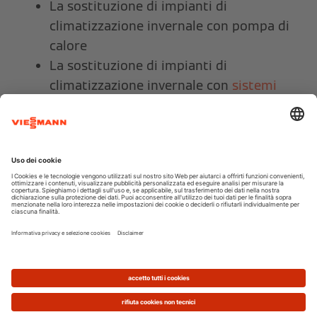
La sostituzione di impianti di
climatizzazione invernale con pompa di
calore
La sostituzione di
impianti di
climatizzazione invernale con
sistemi
ibridi a pompa di calore
La sostituzione di
scaldacqua elettrici
con scaldacqua a pompa di calore
Come funziona?
Il meccanismo di incentivi del nuovo conto
termico è entrato in vigore il 31 maggio 2016 con
l’obiettivo di promuovere l’aumento dell’efficienza
energetica e la produzione di energia da fonti
rinnovabili. Chi eroga l’incentivo è il
Gestore dei
Servizi Energetici (G.S.E. S.p.A.)
.
L’importo dell’incentivo viene
erogato