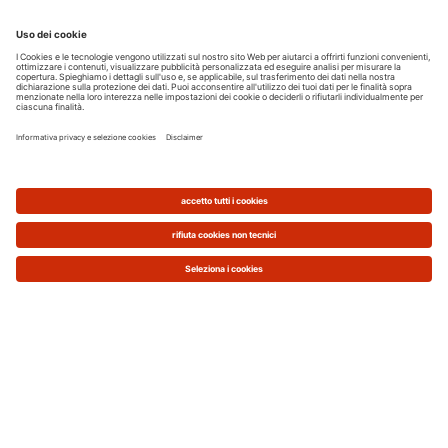
La temperatura per l’acqua calda sanitaria ideale è
compresa tra i 45°C e i 55°C. Se la temperatura
impostata è più bassa, potremmo non percepire il
giusto comfort sotto la doccia, mentre con più di
55°C sarebbe necessario miscelare il flusso con
acqua fredda,
sprecando inutilmente
energia per
scaldare acqua che poi non viene utilizzata. Inoltre,
con una valori pi
ù elevati si favorirebbe la
formazione di calcare.
Nel caso del riscaldamento
, invece:
la temperatura dell'acqua ideale con i
termosifoni
va mantenuta
tra i 60 e i
70°C
la temperatura dell'acqua ideale con i
sistemi radianti
(es. impianto a
pavimento, a parete o soffitto) va
impostata
tra i 25 e 35°C