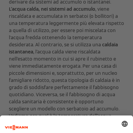
derivare da sistemi ad accumulo o istantanei.
L’acqua calda, nei sistemi ad accumulo
, viene
riscaldata e accumulata in serbatoi (o bollitori) a
una temperatura leggermente più elevata rispetto
a quella di utilizzo, per essere poi miscelata con
l'acqua fredda ottenendo la temperatura
desiderata. Al contrario, se si utilizza una
caldaia
istantanea
, l’acqua calda viene riscaldata
nell’esatto momento in cui si apre il rubinetto e
viene immediatamente erogata. Per una casa di
piccole dimensioni e, soprattutto, per un nucleo
famigliare ridotto, questa tipologia di caldaia è in
grado di soddisfare perfettamente il fabbisogno
quotidiano. Viceversa, se il fabbisogno di acqua
calda sanitaria è consistente è opportuno
scegliere un modello con serbatoio ad accumulo.
Vediamo ora qual è la temperatura dell’acqua
calda sanitaria e di riscaldamento corrette.