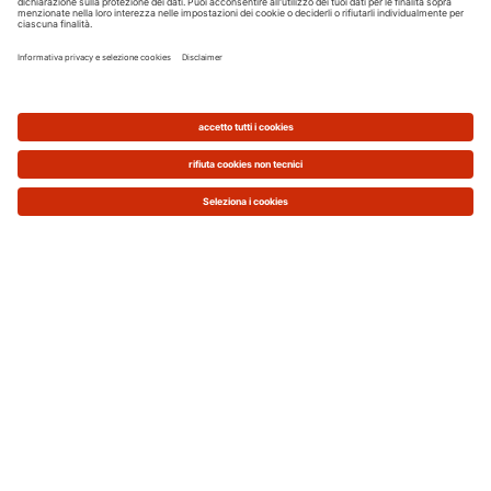
climatizzare la zona giorno, mentre nel reparto
notte puoi optare per una soluzione invisibile
come le unità interne canalizzate, da posizionare
nel controsoffitto. In questo modo crei un
impianto personalizzato, che ti assicura la giusta
temperatura in tutte le stanze, senza
compromettere l’estetica della casa.
Tipologie unità interna
condizionatore
Abbiamo deciso di analizzare nel dettaglio le
caratteristiche dei singoli prodotti, per aiutarti a
scegliere quello che meglio si adatta alle tue
esigenze abitative.