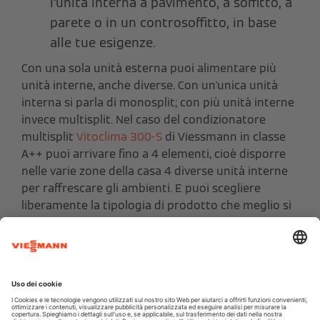
l’unità interna a pavimento, a soffitto, a
parete o in un controsoffitto, in base
alle tue esigenze.
Con una sola unità esterna puoi alimentare più
unità interne, anche diverse. Con un'unica unità
interna si parla di monosplit; con più unità interne
invece multisplit. Nel caso del condizionatore
multisplit
Vitoclima 300-S
di Viessmann in classe
A++ puoi arrivare fino a 4 elementi, cioè disporre
nelle varie zone della casa 4 diverse unità interne
per raffrescare gli ambienti. E puoi scegliere
liberamente la tipologia di prodotto che meglio si
sposa con l’arredamento o la conformazione della
stanza, con un occhio anche al
design
.
Esempio
Puoi scegliere di installare un'unità interna a
parete elegante e moderna in soggiorno per