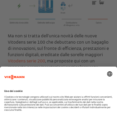
Ma non si tratta dell’unica novità delle nuove
Vitodens serie 100 che debuttano con un bagaglio
di innovazioni, sul fronte di efficienza, prestazioni e
funzioni digitali, ereditate dalle sorelle maggiori
Vitodens serie 200
, ma proposte qui con un
rapporto prezzo/prestazioni particolarmente
interessante.
La gamma Vitodens serie 100 si compone di tre
differenti versioni murali:
Vitodens 100-W
istantanea
per acqua
calda sanitaria e riscaldamento;
Vitodens 100-W
versione solo