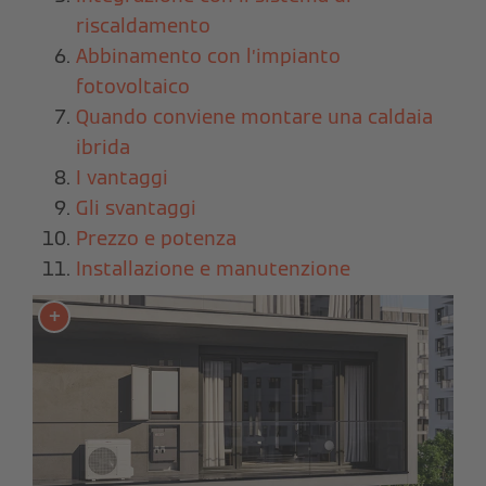
riscaldamento
Abbinamento con l’impianto
fotovoltaico
Quando conviene montare una caldaia
ibrida
I vantaggi
Gli svantaggi
Prezzo e potenza
Installazione e manutenzione