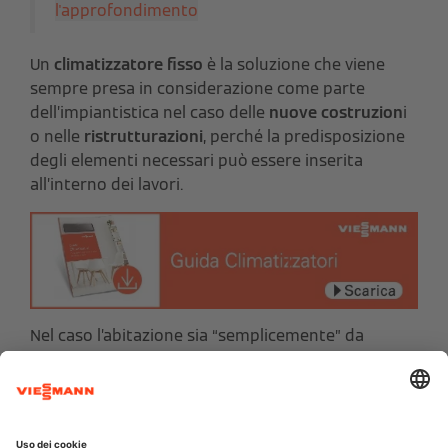
l'approfondimento
Un
climatizzatore fisso
è la soluzione che viene
sempre presa in considerazione come parte
dell’impiantistica nel caso delle
nuove costruzion
i
o nelle
ristrutturazioni
, perché la predisposizione
degli elementi necessari può essere inserita
all’interno dei lavori.
Nel caso l’abitazione sia “semplicemente” da
raffrescare, ma non da ristrutturare, allora si pone
il problema della scelta. In generale, se si vuole
spendere poco e ci si accontenta di una soluzione
“tampone” che raffreschi un solo ambiente, allora