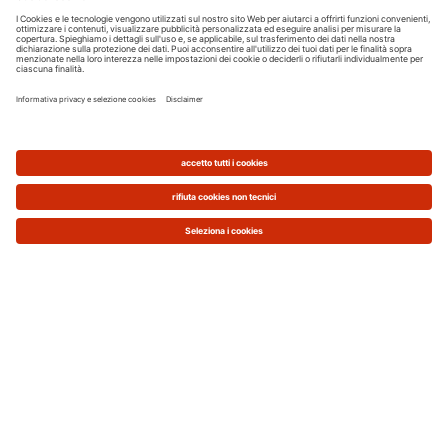
il climatizzatore portatile può essere un’opzione
indicata, anche se ha molte limitazioni.
Un impianto di climatizzazione fissa, invece, costa
di più ma è una scelta definitiva di raffrescamento
che può coinvolgere con un unico impianto tutte
le stanze di casa.
Le variabili che determinano il costo di un
climatizzatore sono tante, a partire dalla sua
efficienza e dalle funzionalità evolute. Eccole
spiegate.
> Leggi l'approfondimento