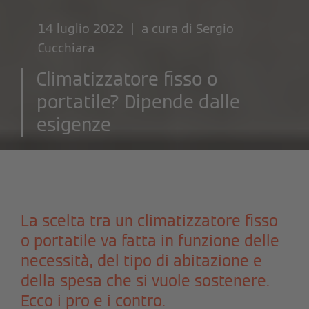
14 luglio 2022 | a cura di
Sergio
Cucchiara
Climatizzatore fisso o
portatile? Dipende dalle
esigenze
La scelta tra un climatizzatore fisso
o portatile va fatta in funzione delle
necessità, del tipo di abitazione e
della spesa che si vuole sostenere.
Ecco i pro e i contro.