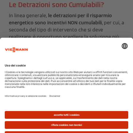
Le Detrazioni sono Cumulabili?
In linea generale,
le detrazioni per il risparmio
energetico sono incentivi NON cumulabili
, per cui, a
seconda del tipo di intervento che si deve
realizzare, è opportuno scegliere la soluzione più
conveniente.
Lo stesso vale per quanto riguarda l'abbinamento
con incentivi regionali, anche se la compatibilità
deve essere verificata di volta di volta sulla base
delle disposizioni locali.
Quando, però, ci ritroviamo a
effettuare un
intervento di ristrutturazione, è possibile anche
beneficiare contemporaneamente di più incentivi
.
Durante una ristrutturazione si possono realizzare
lavori quali: