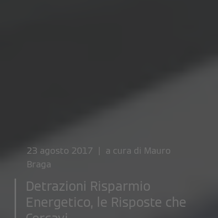
23 agosto 2017 | a cura di
Mauro
Braga
Detrazioni Risparmio
Energetico, le Risposte che