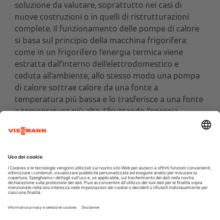
soluzione da valutare, soprattutto nei casi di
nuove costruzioni o in quelli di ristrutturazioni
complete. Il funzionamento delle pompe di calore
si basa sul principio della macchina frigorifera:
come in un frigorifero l’energia termica viene
estratta dall’interno dell’elettrodomestico e
ceduta all’ambiente, allo stesso modo una pompa
di calore sottrae calore da una fonte a
temperatura più bassa e lo trasferisce a una fonte
a temperatura più alta. Sfruttando l’energia
termica contenuta in fonti naturali virtualmente
inesauribili, le pompe di calore vengono
considerate a tutti gli effetti sistemi a energia
rinnovabile, nonostante per funzionare utilizzino
elettricità o, in qualche caso, gas.
Se l’energia
elettrica consumata è ottenuta da fonti
rinnovabili come il fotovoltaico, l’idroelettrico o
l’eolico, le pompe di calore diventano impianti al
100% green.