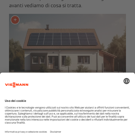
avanti vediamo di cosa si tratta.
Come funziona un impianto
fotovoltaico
Come abbiamo accennato, i pannelli fotovoltaici
permettono di produrre
energia elettrica
sfruttando la luce del sole, non il calore.
Come avviene la produzione di elettricità?