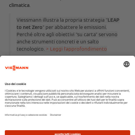
climatica
.
Viessmann illustra la propria strategia "
LEAP
to net Zero
" per abbattere le emissioni.
Perché oltre agli obiettivi "su carta" servono
anche strumenti concreti e un salto
tecnologico.
> Leggi l'approfondimento
REPowerEU è una sorta di revisione al rialzo del
pacchetto llegislativo chiamato “
Fit for 55
”, il piano
di attuazione a lungo termine del Green Deal
europeo per contrastare il cambiamento climatico,
climate change
, teso a ridurre le emissioni nette di
gas effetto serra di almeno il 55% entro il 2030
per poi raggiungere la “neutralità climatica” entro
il 2050.