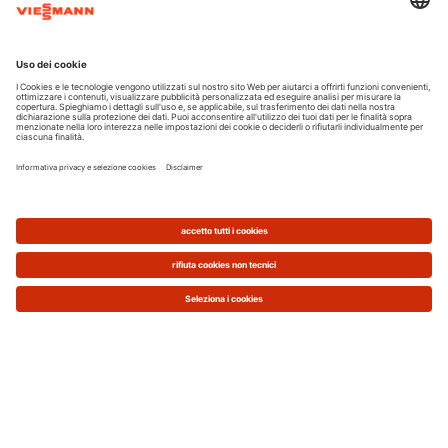
potresti anche controllare l'interruttore generale.
Se si è verificata un'interruzione di corrente,
recentemente, ciò potrebbe aver influito anche
sulle impostazioni della caldaia.
Assicurati che ci sia un corretto
approvvigionamento idrico: se non arriva acqua
calda, potrebbe esserci un'interruzione o
un'ostruzione nel sistema di distribuzione.
Infine, assicurati che la fornitura di gas sia ok,
controllando che altri apparecchi, come il fornello
della cucina, funzionino correttamente.
La caldaia non parte: qual è il
problema?
Impostazioni della caldaia
Se non arriva acqua calda ai rubinetti, quasi