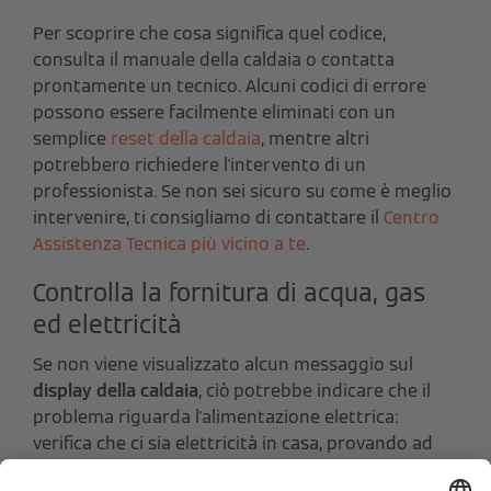
Per scoprire che cosa significa quel codice,
consulta il manuale della caldaia o contatta
prontamente un tecnico. Alcuni codici di errore
possono essere facilmente eliminati con un
semplice
reset della caldaia
, mentre altri
potrebbero richiedere l'intervento di un
professionista. Se non sei sicuro su come è meglio
intervenire, ti consigliamo di contattare il
Centro
Assistenza Tecnica più vicino a te
.
Controlla la fornitura di acqua, gas
ed elettricità
Se non viene visualizzato alcun messaggio sul
display della caldaia
, ciò potrebbe indicare che il
problema riguarda l'alimentazione elettrica:
verifica che ci sia elettricità in casa, provando ad
accendere le luci. Per un ulteriore scrupolo