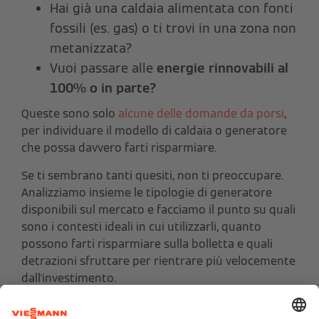
Hai già una caldaia alimentata con fonti
fossili (es. gas) o ti trovi in una zona non
metanizzata?
Vuoi passare alle
energie rinnovabili al
100% o in parte?
Queste sono solo
alcune delle domande da porsi
,
per individuare il modello di caldaia o generatore
che possa davvero farti risparmiare.
Se ti sembrano tanti quesiti, non ti preoccupare.
Analizziamo insieme le tipologie di generatore
disponibili sul mercato e facciamo il punto su quali
sono i contesti ideali in cui utilizzarli, quanto
possono farti risparmiare sulla bolletta e quali
detrazioni sfruttare per rientrare più velocemente
dall'investimento.
Caldaia per il riscaldamento: guida