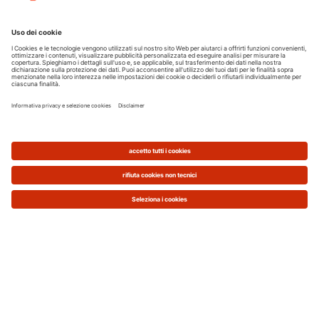
alla scelta
Sul mercato trovi generatori diversi, per tipologia,
potenza e accessori disponibili.
Se vuoi continuare a usare i combustibili fossili la
tua scelta deve orientarsi
su una
caldaia a
condensazione
, una tecnologia davvero innovativa
che consente di ridurre i consumi di energia e allo
stesso tempo limitare l'impatto sull'ambiente.
A proposito di "caldaia e risparmio energetico" i
modelli a condensazione ti permettono di
risparmiare ogni anno fino al 30% sulle spese in
bolletta, rispetto a un generatore tradizionale.
Vuoi sapere se è giunto anche per te il momento
di sostituire la vecchia caldaia
e passare a un
modello a condensazione?
Scoprilo qui.
Se, invece, vuoi optare per generatori alimentati