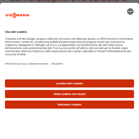
condensazione per interno
più adatta a te?
Luogo di installazione della caldaia
Per decidere dove posizionare la tua nuova caldaia
devi considerare che c'è una normativa di
riferimento a cui attenerti che impone di
rispettare alcuni vincoli:
Ventilazione
Scarico fumi
Sicurezza
Per rispettarli è importante
non posizionare mai la
caldaia in zona notte
o in comunicazione diretta
con gli ambienti dove si dorme. Allo stesso modo,
zone in cui la ventilazione e il ricircolo d'aria tra
interno ed esterno non sono assicurati rendono il