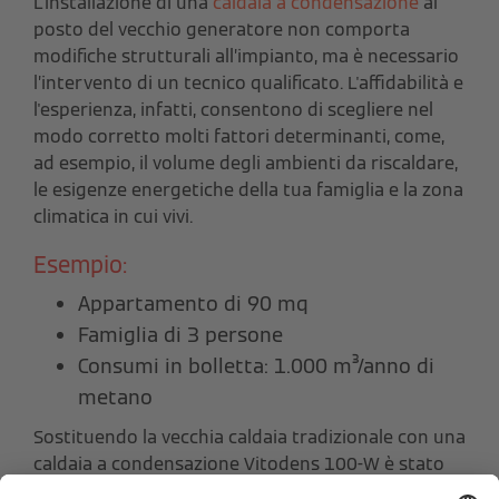
L’installazione di una
caldaia a condensazione
al
posto del vecchio generatore non comporta
modifiche strutturali all’impianto, ma è necessario
l’intervento di un tecnico qualificato. L'affidabilità e
l'esperienza, infatti, consentono di scegliere nel
modo corretto molti fattori determinanti, come,
ad esempio, il volume degli ambienti da riscaldare,
le esigenze energetiche della tua famiglia e la zona
climatica in cui vivi.
Esempio:
Appartamento di 90 mq
Famiglia di 3 persone
Consumi in bolletta: 1.000 m³/anno di
metano
Sostituendo la vecchia caldaia tradizionale con una
caldaia a condensazione Vitodens 100-W è stato
possibile ottenere un
risparmio annuale di 265 €