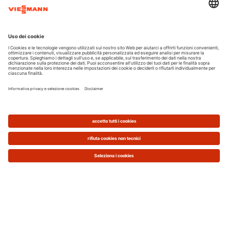
sulla bolletta di gas
e, accedendo alle detrazioni
del 65%, sostenere un
costo netto per la
sostituzione di circa 1.050 €
.
La scelta di riqualificare l'efficienza dell'impianto ha
rappresentato un ottimo investimento,
ammortizzabile in soli 4 anni
, e contribuisce alla
tutela del clima.
Leggi anche questo approfondimento totale su
come ristrutturare casa.
Caldaie a Biomassa per Ristrutturare
Casa nel Rispetto dell’Ambiente
Le caldaie a biomassa sono considerate i sistemi di
riscaldamento del futuro. Assicurano un
risparmio
sui consumi davvero notevole, fino al 50%
rispetto a una caldaia a gasolio
, e sono eco-
sostenibili perché utilizzano risorse rinnovabili