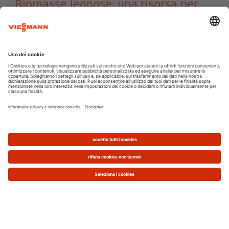
Biomasse legnose: una risorsa per
l'ambiente e per il riscaldamento
domestico
Una delle principali fonti di energia rinnovabile è il
legno. Fin dall'antichità esso veniva utilizzato in
stufe e camini per riscaldare gli ambienti
domestici. Oggi, grazie alle innovazioni
tecnologiche, è possibile sfruttare i ciocchi di
legno e altri suoi derivati, come il
pellet
, per
godere di un caldo tepore grazie a caldaie di
ultima generazione.
I modelli più evoluti, come la caldaia a
pellet
Vitoligno 300-C
di Viessmann, sono dotati di
una tecnologia di combustione innovativa che
assicura basse emissioni di polveri. Inoltre sono
modelli del tutto automatici, per quanto riguarda
il caricamento del combustibile e la pulizia.